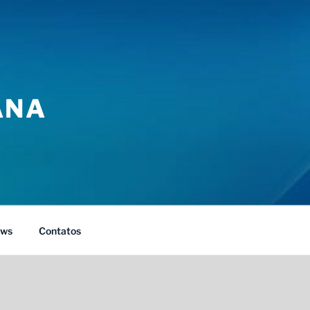
ANA
ws
Contatos