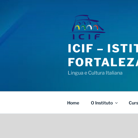
Pular
para
o
conteúdo
ICIF – IS
FORTALEZ
Lingua e Cultura Italiana
Home
O Instituto
Cur