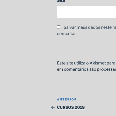
Site
Salvar meus dados neste n
comentar.
Este site utiliza o Akismet par
em comentários são processa
Navegação
Post
ANTERIOR
de
anterior
CURSOS 2018