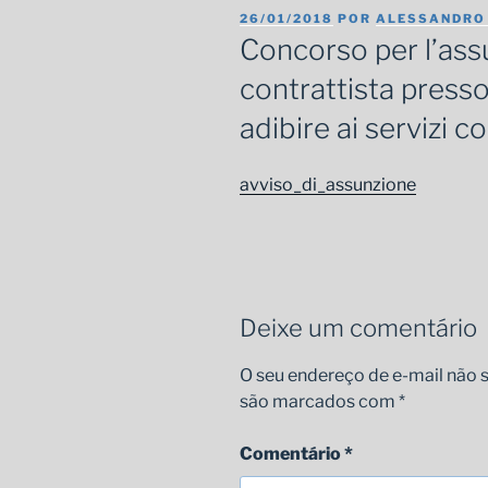
PUBLICADO
26/01/2018
POR
ALESSANDRO
EM
Concorso per l’ass
contrattista press
adibire ai servizi co
avviso_di_assunzione
Deixe um comentário
O seu endereço de e-mail não s
são marcados com
*
Comentário
*