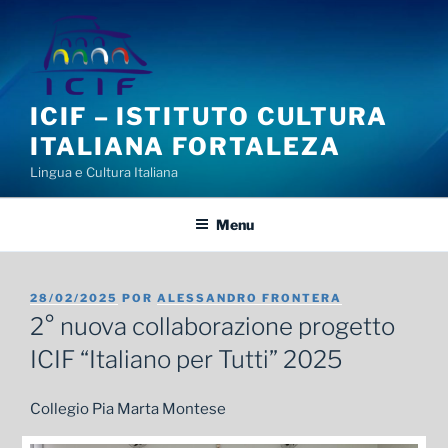
Pular
para
o
conteúdo
ICIF – ISTITUTO CULTURA
ITALIANA FORTALEZA
Lingua e Cultura Italiana
Menu
PUBLICADO
28/02/2025
POR
ALESSANDRO FRONTERA
EM
2° nuova collaborazione progetto
ICIF “Italiano per Tutti” 2025
Collegio Pia Marta Montese