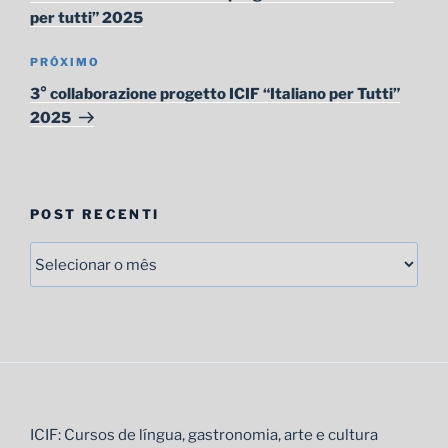
Post
per tutti” 2025
Próximo
PRÓXIMO
post
3° collaborazione progetto ICIF “Italiano per Tutti”
2025
POST RECENTI
Post
recenti
ICIF: Cursos de língua, gastronomia, arte e cultura